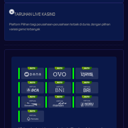
TARUHAN LIVE KASINO
Platform Pilihan bagi perusahaan-perusahaan terbaik di dunia, dengan pilihan
variasi game terbanyak