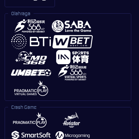
Olahraga
Crash Game