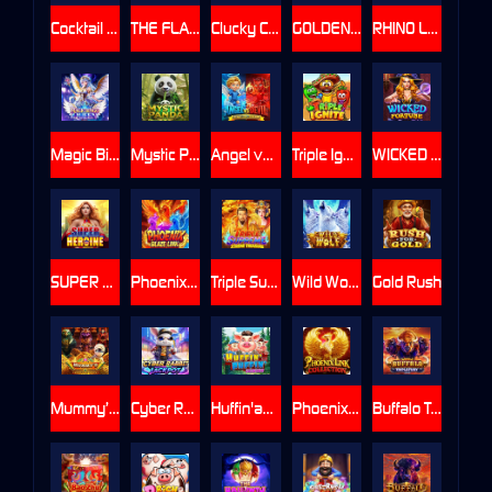
Cocktail City
THE FLAME CITY
Clucky Cash
GOLDEN TRAIN DELUXE
RHINO LEGEND
Magic Bingo Queen
Mystic Panda
Angel vs Devil Ultimate Goal Showdown
Triple Ignite
WICKED FORTUNE
SUPER HEROINE
Phoenix Blaze Link
Triple Supreme Xtreme Treasure
Wild Wolf Xtreme
Gold Rush
Mummy’s Treasure Quest
Cyber Rabbit
Huffin'and Puffin'Jackpot
Phoenix Link - Collection
Buffalo Triple Fury