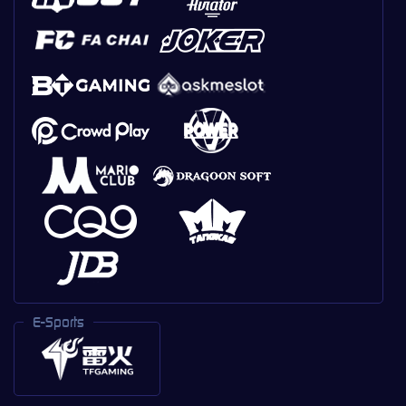
E-Sports