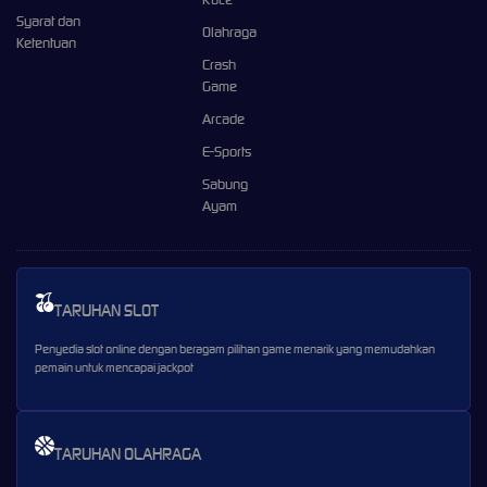
Syarat dan
Olahraga
Ketentuan
Crash
Game
Arcade
E-Sports
Sabung
Ayam
TARUHAN SLOT
Penyedia slot online dengan beragam pilihan game menarik yang memudahkan
pemain untuk mencapai jackpot
TARUHAN OLAHRAGA