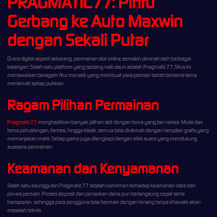
PRAGMATIC77: Pintu
Gerbang ke Auto Maxwin
dengan Sekali Putar
Di era digital seperti sekarang, permainan slot online semakin diminati oleh berbagai
kalangan. Salah satu platform yang sedang naik daun adalah Pragmatic77. Situs ini
menawarkan beragam fitur menarik yang membuat para pemain betah berlama-lama
menikmati setiap putaran.
Ragam Pilihan Permainan
Pragmatic77
menghadirkan banyak pilihan slot dengan tema yang bervariasi. Mulai dari
tema petualangan, fantasi, hingga klasik, semua bisa dinikmati dengan tampilan grafis yang
memanjakan mata. Setiap game juga dilengkapi dengan efek suara yang mendukung
suasana permainan.
Keamanan dan Kenyamanan
Salah satu keunggulan Pragmatic77 adalah komitmen terhadap keamanan data dan
privasi pemain. Proses deposit dan penarikan dana pun berlangsung cepat serta
transparan, sehingga para pengguna bisa bermain dengan tenang tanpa khawatir akan
masalah teknis.