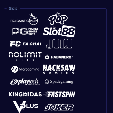
Slots