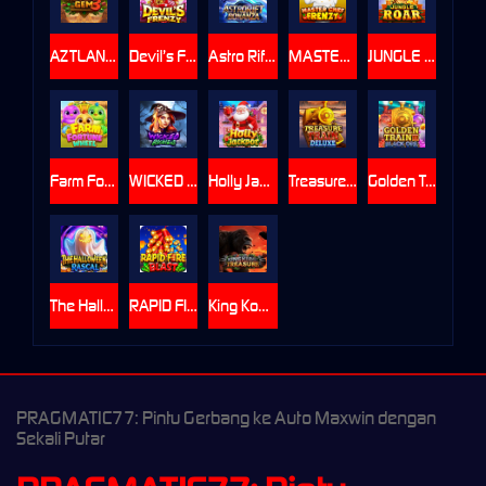
AZTLAN GEMS3
Devil’s Frenzy
Astro Rift Bonanza
MASTER CHEF FRENZY
JUNGLE ROAR
Farm Fortune Wheel
WICKED RICHES
Holly Jackpot
Treasure Train Deluxe
Golden Train Ⅲ: Black Ore
The Halloween Rascal
RAPID FIRE BLAST
King Kong Treasure
PRAGMATIC77: Pintu Gerbang ke Auto Maxwin dengan
Sekali Putar