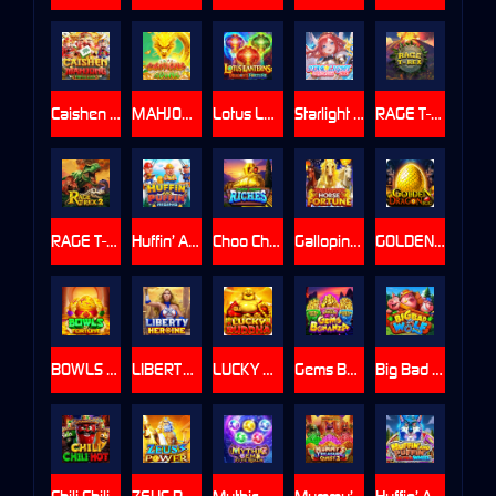
Caishen Mahjong: Triple Luck
MAHJONG BONUS
Lotus Lanterns: Dragon's Fortune
Starlight Princess 2000
RAGE T-REX
RAGE T-REX 2
Huffin’ And Puffin’ Rising
Choo Choo Riches
Galloping Horse Fortune
GOLDEN DRAGON EGG
BOWLS OF FORTUNE
LIBERTY HEROINER
LUCKY BUDDHA
Gems Bonanza
Big Bad Wolf