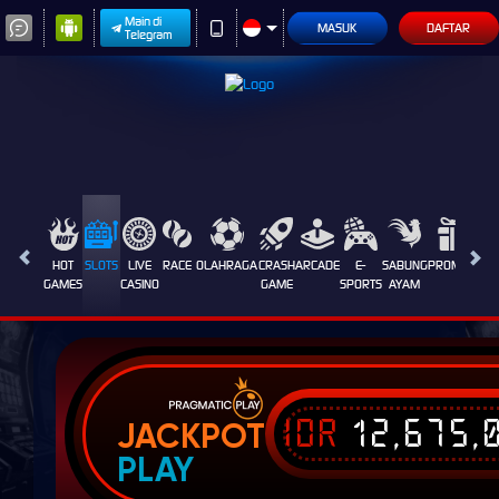
Main di
MASUK
DAFTAR
Telegram
HOT
SLOTS
LIVE
RACE
OLAHRAGA
CRASH
ARCADE
E-
SABUNG
PROMOSI
GAMES
CASINO
GAME
SPORTS
AYAM
IDR
12,675,
JACKPOT
PLAY