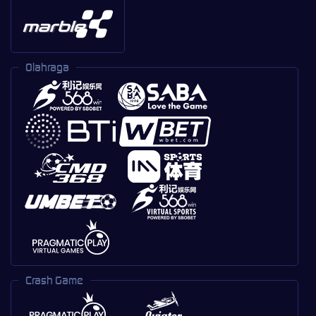
Olahraga
Crash Game