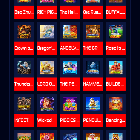
Bao Zhu Fortune
RICH PIGGIES
The Hallowin Bats
Ore Rush: Cart Collector
BUFFALO LEGEND
Crown of Hades
Dragon's Blaze Link
ANGELVSDEVIL SEA DUEL
THE GREAT FIREFIGHTER
Road to Glory
Thunder Lord
LORD OF THE GODS
THE PENGUINS
HAMMER OF THUNDER
BUILDER'S FRENZY
INFECTED ZONE
Wicked Wins: Crystals
PIGGIES WEALTHY ANGELIC
PENGUIN QUEST
Dancing Golden Drums