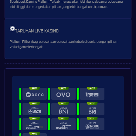
Sportsbook Gaming Platform Terbaik menawarkan lebih banyak game, odds yang
lebih tinggi, dan menyediakan pilihan yang lebih banyak untuk pemain.
TARUHAN LIVE KASINO
Platform Pilihan bagi perusahaan-perusahaan terbaik di dunia, dengan pilihan
variasi game terbanyak