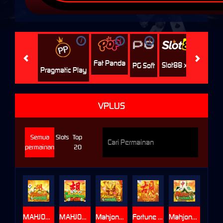
i
i
i
i
i
Facha
Fat Panda
Slot88 x PP
PG Soft
Pragmatic Play
VPLUS
Semua
Slots
Top
permainan
20
MAHJONG FORTUNE
MAHJONG WINS
Mahjong Fortune 3
Fortune Mahjong
Mahjong Fortune 2: Dragon Riches