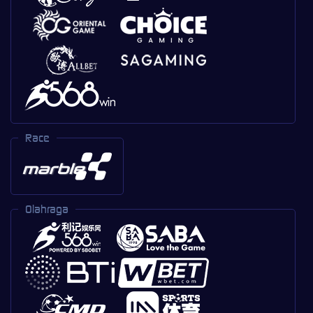
Race
Olahraga