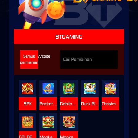
BTGAMING
Semua
Arcade
permainan
5PK
Rocket Crash
Goblin Treasure
Duck River
Christmas Mines
GOLDEN BASIN
Monkey Thunderbolt
Monkey King