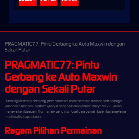
PRAGMATIC77: Pintu Gerbang ke Auto Maxwin dengan
Sekali Putar
PRAGMATIC77: Pintu
Gerbang ke Auto Maxwin
dengan Sekali Putar
Di era digital seperti sekarang, permainan slot online semakin diminati oleh berbagai
kalangan. Salah satu platform yang sedang naik daun adalah Pragmatic77. Situs ini
menawarkan beragam fitur menarik yang membuat para pemain betah berlama-lama
menikmati setiap putaran.
Ragam Pilihan Permainan