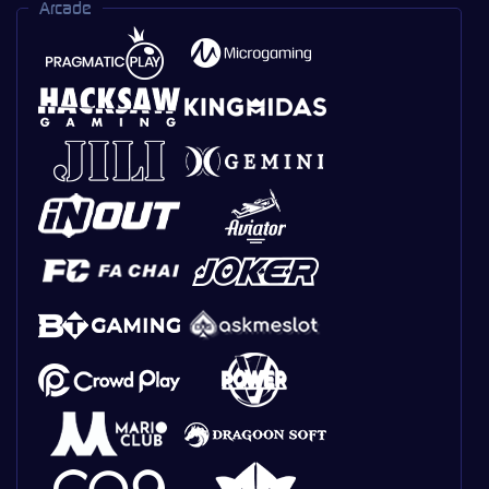
Arcade