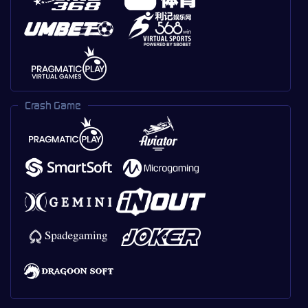
Crash Game