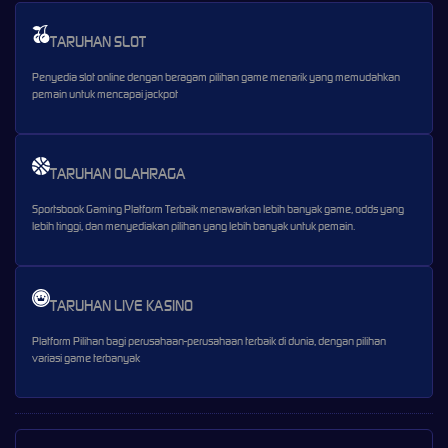
TARUHAN SLOT
Penyedia slot online dengan beragam pilihan game menarik yang memudahkan
pemain untuk mencapai jackpot
TARUHAN OLAHRAGA
Sportsbook Gaming Platform Terbaik menawarkan lebih banyak game, odds yang
lebih tinggi, dan menyediakan pilihan yang lebih banyak untuk pemain.
TARUHAN LIVE KASINO
Platform Pilihan bagi perusahaan-perusahaan terbaik di dunia, dengan pilihan
variasi game terbanyak