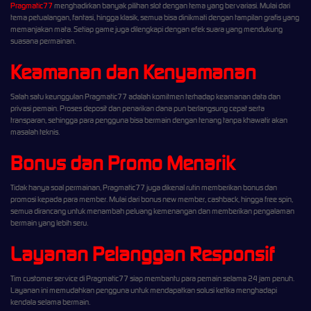
Pragmatic77
menghadirkan banyak pilihan slot dengan tema yang bervariasi. Mulai dari
tema petualangan, fantasi, hingga klasik, semua bisa dinikmati dengan tampilan grafis yang
memanjakan mata. Setiap game juga dilengkapi dengan efek suara yang mendukung
suasana permainan.
Keamanan dan Kenyamanan
Salah satu keunggulan Pragmatic77 adalah komitmen terhadap keamanan data dan
privasi pemain. Proses deposit dan penarikan dana pun berlangsung cepat serta
transparan, sehingga para pengguna bisa bermain dengan tenang tanpa khawatir akan
masalah teknis.
Bonus dan Promo Menarik
Tidak hanya soal permainan, Pragmatic77 juga dikenal rutin memberikan bonus dan
promosi kepada para member. Mulai dari bonus new member, cashback, hingga free spin,
semua dirancang untuk menambah peluang kemenangan dan memberikan pengalaman
bermain yang lebih seru.
Layanan Pelanggan Responsif
Tim customer service di Pragmatic77 siap membantu para pemain selama 24 jam penuh.
Layanan ini memudahkan pengguna untuk mendapatkan solusi ketika menghadapi
kendala selama bermain.