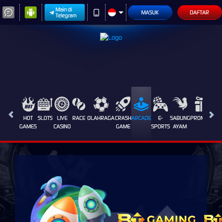
Main di
MASUK
DAFTAR
Telegram
HOT
SLOTS
LIVE
RACE
OLAHRAGA
CRASH
ARCADE
E-
SABUNG
PROMOSI
GAMES
CASINO
GAME
SPORTS
AYAM