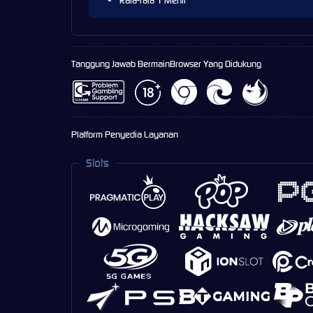
Rata-rata 1 Menit
Tanggung Jawab Bermain
Browser Yang Didukung
Platform Penyedia Layanan
Slots