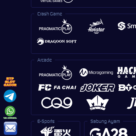
Crash Game
Arcade
E-Sports
Sabung Ayam