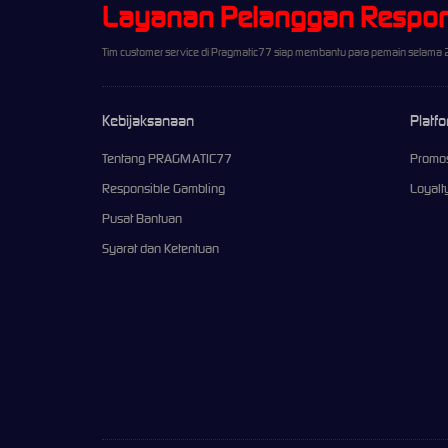
Layanan Pelanggan Respon
Tim customer service di Pragmatic77 siap membantu para pemain selama
Kebijaksanaan
Platf
Tentang PRAGMATIC77
Promo
Responsible Gambling
Loyalt
Pusat Bantuan
Syarat dan Ketentuan