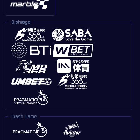
Olahraga
Crash Game