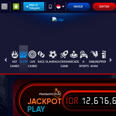
Main di
MASUK
DAFTAR
Telegram
HOT
SLOTS
LIVE
RACE
OLAHRAGA
CRASH
ARCADE
E-
SABUNG
PROMOSI
GAMES
CASINO
GAME
SPORTS
AYAM
IDR
12,676,
JACKPOT
PLAY