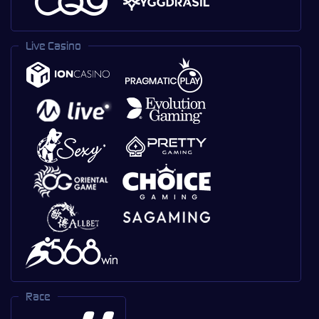
Live Casino
Race