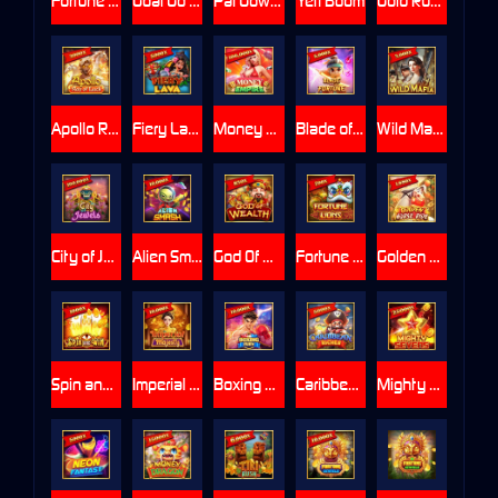
Fortune Jewels III
Goal Go Win
Pai Gow Ways
Yeti Boom
Gold Rush Cowboys
Apollo Ray of Luck
Fiery Lava
Money Empire
Blade of Fortune
Wild Mafia
City of Jewels
Alien Smash
God Of Wealth
Fortune Lions
Golden Horse Ride
Spin and Win
Imperial Majesty
Boxing Fury
Caribbean Riches
Mighty Sevens