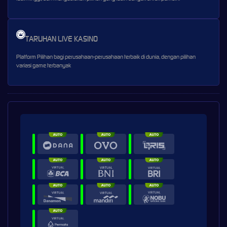
TARUHAN LIVE KASINO
Platform Pilihan bagi perusahaan-perusahaan terbaik di dunia, dengan pilihan
variasi game terbanyak