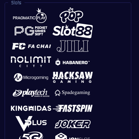
Slots