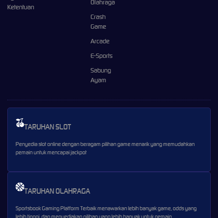
Olahraga
Ketentuan
Crash
Game
Arcade
E-Sports
Sabung
Ayam
TARUHAN SLOT
Penyedia slot online dengan beragam pilihan game menarik yang memudahkan
pemain untuk mencapai jackpot
TARUHAN OLAHRAGA
Sportsbook Gaming Platform Terbaik menawarkan lebih banyak game, odds yang
lebih tinggi, dan menyediakan pilihan yang lebih banyak untuk pemain.